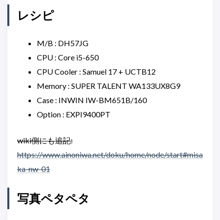
レシピ
M/B : DH57JG
CPU : Core i5-650
CPU Cooler : Samuel 17 + UCTB12
Memory : SUPER TALENT WA133UX8G9
Case : INWIN IW-BM651B/160
Option : EXPI9400PT
wiki側にも追記:
https://www.ainoniwa.net/doku/home/node/start#misa
ka-nw-01
写真ペタペタ